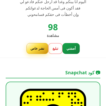
اليوم أنا بينكم وغدا قد أرحل عنكم فأدعو لي
فقد أكون فى أمس الحاجة لدعواتكم
وإن أخطأت فى حقكم فسامحوني
98
مشاهدة
أضفني
تبليغ
نشر خاص
📷 كود Snapchat