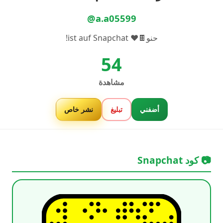
@a.a05599
حنو🍫❤️ ist auf Snapchat!
54
مشاهدة
أضفني
تبليغ
نشر خاص
📷 كود Snapchat