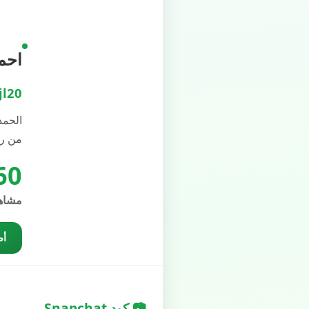
احمد 
jl20
الحمد
من را
60
مشاه
أض
📷 كود Snapchat