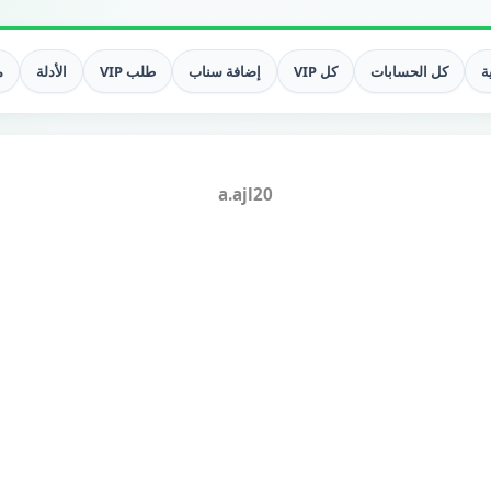
ة
كل الحسابات
كل VIP
إضافة سناب
طلب VIP
الأدلة
م
a.ajl20