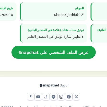
الموقع
تاريخ الإن
5/10 02:19:11
📍 Khobar, Jeddah
علنية)
توثيق سناب شات (علامة في المصدر العلني)
لا تظهر إشارة توثيق في المصدر العلني
عرض الملف الشخصي على Snapchat
تابعنا:
@snapatnet
X (تويتر)
فيس بوك
إنستقرام
تيليجرام
تيك توك
يوتيوب
سناب شات