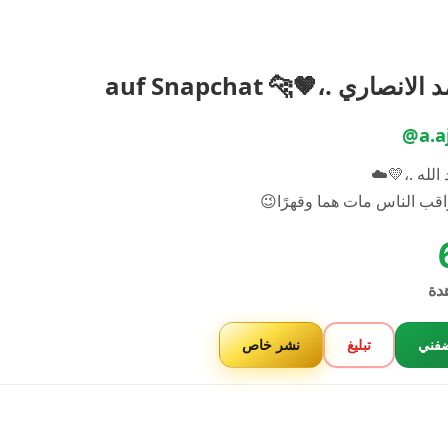
الانصاري .،🤎🐆 auf Snapchat
@a.a
 الله .،💛☁️
قب الناس مات هما وقهرًا😉
دة
فني
تبليغ
نشر خاص