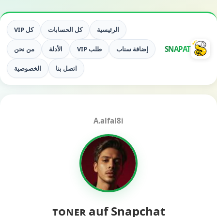
الرئيسية
كل الحسابات
كل VIP
SNAPAT
إضافة سناب
طلب VIP
الأدلة
من نحن
اتصل بنا
الخصوصية
A.alfal8i
ᴛᴏɴᴇʀ auf Snapchat