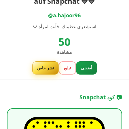
💙💙 auf Snapchat
@a.hajoor96
استشعري عظمتك، فأنتِ امرأة 🤍
50
مشاهدة
أضفني
تبليغ
نشر خاص
📷 كود Snapchat