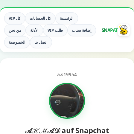
الرئيسية
كل الحسابات
كل VIP
SNAPAT
إضافة سناب
طلب VIP
الأدلة
من نحن
اتصل بنا
الخصوصية
a.s19954
𝒜ℋℳ𝒜𝒟 auf Snapchat