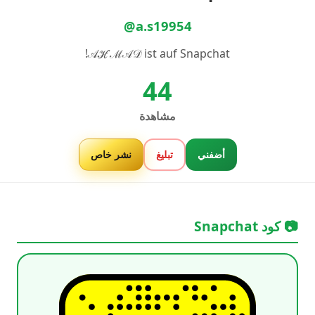
@a.s19954
𝒜ℋℳ𝒜𝒟 ist auf Snapchat!
44
مشاهدة
أضفني
تبليغ
نشر خاص
📷 كود Snapchat