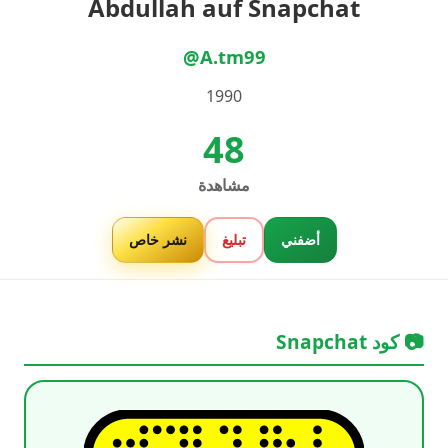
Abdullah auf Snapchat
@A.tm99
1990
48
مشاهدة
أضفني
تبليغ
نشر خاص
📷 كود Snapchat