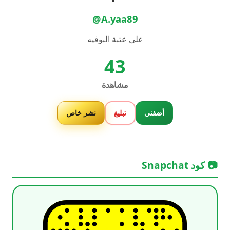
@A.yaa89
على عتبة البوفيه
43
مشاهدة
أضفني
تبليغ
نشر خاص
📷 كود Snapchat