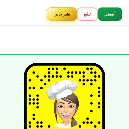
أضفني
تبليغ
نشر خاص