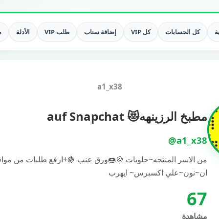
ة
كل الحسابات
كل VIP
إضافة سناب
طلب VIP
الأدلة
م
a1_x38
مطبخ الرزينهه😻 auf Snapchat
@a1_x38
من الاسر المنتجه~حلويات 🍪🍩ورق عنب 🍇+ارفع طلبات من موا
ان~نون~علي اكسبرس~ ايهرب
67
مشاهدة