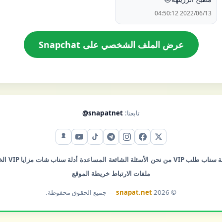
2022/06/13 04:50:12
عرض الملف الشخصي على Snapchat
تابعنا:
@snapatnet
X (تويتر)
فيس بوك
إنستقرام
تيليجرام
تيك توك
يوتيوب
سناب شات
ة سناب
طلب VIP
من نحن
الأسئلة الشائعة
المساعدة
أدلة سناب شات
مزايا VIP
ال
ملفات الارتباط
خريطة الموقع
© 2026
snapat.net
— جميع الحقوق محفوظة.