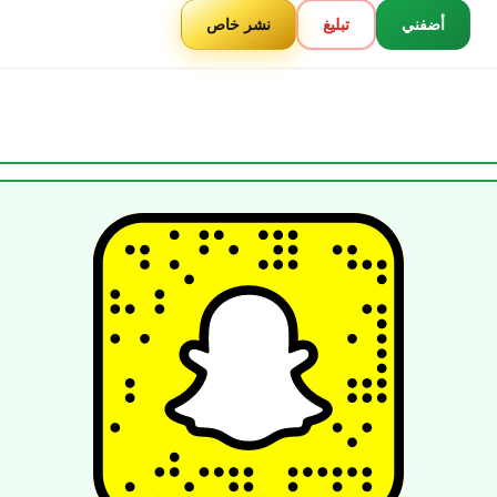
أضفني
تبليغ
نشر خاص