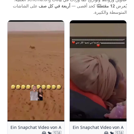
يُعرض
12 مقتطفًا
كحد أقصى —
أربعة في كل صف
على الشاشات
المتوسطة والكبيرة.
Ein Snapchat Video von A
Ein Snapchat Video von A
🐎 🇸🇦 😂
🐎 🇸🇦 😂