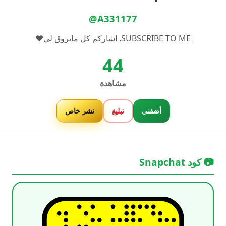
@A331177
SUBSCRIBE TO ME. اشاركم كل مايروق لي♥️
44
مشاهدة
أضفني
تبليغ
نشر خاص
📷 كود Snapchat