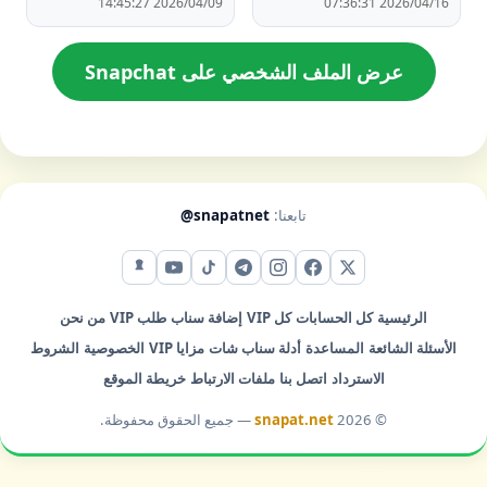
2026/04/09 14:45:27
2026/04/16 07:36:31
عرض الملف الشخصي على Snapchat
تابعنا:
@snapatnet
X (تويتر)
فيس بوك
إنستقرام
تيليجرام
تيك توك
يوتيوب
سناب شات
الرئيسية
كل الحسابات
كل VIP
إضافة سناب
طلب VIP
من نحن
الأسئلة الشائعة
المساعدة
أدلة سناب شات
مزايا VIP
الخصوصية
الشروط
الاسترداد
اتصل بنا
ملفات الارتباط
خريطة الموقع
© 2026
snapat.net
— جميع الحقوق محفوظة.