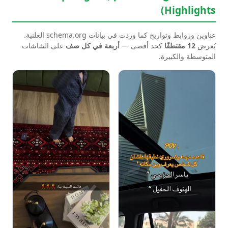
Highlights)
عناوين وروابط وتواريخ كما وردت في بيانات schema.org العلنية.
يُعرض
12 مقتطفًا
كحد أقصى —
أربعة في كل صف
على الشاشات
المتوسطة والكبيرة.