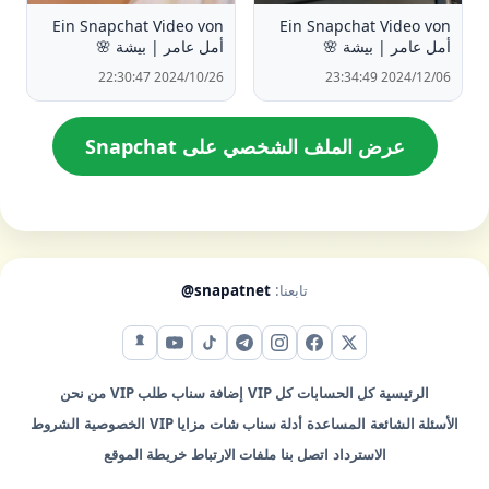
Ein Snapchat Video von
Ein Snapchat Video von
أمل عامر | بيشة 🌸
أمل عامر | بيشة 🌸
2024/10/26 22:30:47
2024/12/06 23:34:49
عرض الملف الشخصي على Snapchat
تابعنا:
@snapatnet
X (تويتر)
فيس بوك
إنستقرام
تيليجرام
تيك توك
يوتيوب
سناب شات
الرئيسية
كل الحسابات
كل VIP
إضافة سناب
طلب VIP
من نحن
الأسئلة الشائعة
المساعدة
أدلة سناب شات
مزايا VIP
الخصوصية
الشروط
الاسترداد
اتصل بنا
ملفات الارتباط
خريطة الموقع