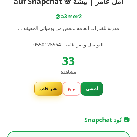
أمل عامر | بيشة 🌸 auf Snapchat
@a3mer2
مدربة للقدرات العامه…بعض من يومياتي الخفيفه …
للتواصل واتس فقط ..0550128564
33
مشاهدة
أضفني
تبليغ
نشر خاص
📷 كود Snapchat