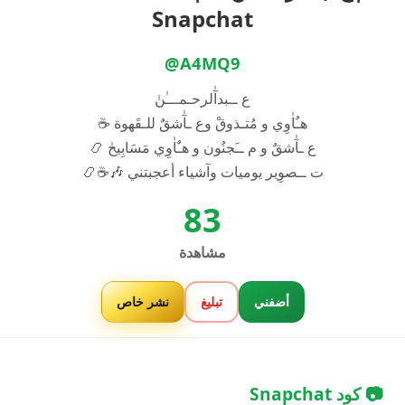
Snapchat
@A4MQ9
ع ــبدآٰلرحـمـــٰنٰ
هـٌاٰوِي و مُتـذوقْ وع ـآٰشقٌ للـقَهوة ☕️
ع ـآٰشقٌ و م ــَجنُون و هـٌاٰوِي مَسَابِيحٰ 📿
ت ــصوِير يوميات وآشياء أعجبتني 🎶☕️📿
83
مشاهدة
أضفني
تبليغ
نشر خاص
📷 كود Snapchat