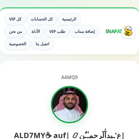
الرئيسية
كل الحسابات
كل VIP
SNAPAT
إضافة سناب
طلب VIP
الأدلة
من نحن
اتصل بنا
الخصوصية
A4MQ9
|ع'ـبدآٰلٓرحمـٰـٌن📿 |ALD7MY☕️ auf