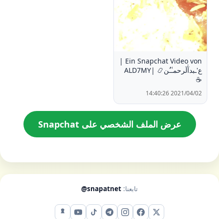
Ein Snapchat Video von |
ع'ـبدآٰلٓرحمـٰـٌن📿 |ALD7MY
☕️
2021/04/02 14:40:26
عرض الملف الشخصي على Snapchat
تابعنا:
@snapatnet
X (تويتر)
فيس بوك
إنستقرام
تيليجرام
تيك توك
يوتيوب
سناب شات