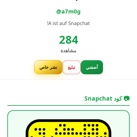
@a7m0g
A ist auf Snapchat!
284
مشاهدة
أضفني
تبليغ
نشر خاص
📷 كود Snapchat