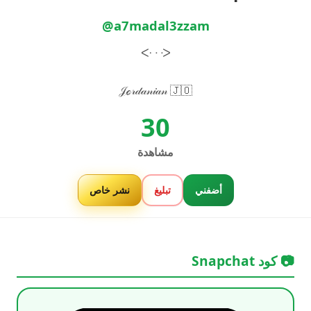
@a7madal3zzam
ᑅ ᐧ ᑀ
𝒥ℴ𝓇𝒹𝒶𝓃𝒾𝒶𝓃 🇯🇴
30
مشاهدة
أضفني
تبليغ
نشر خاص
📷 كود Snapchat