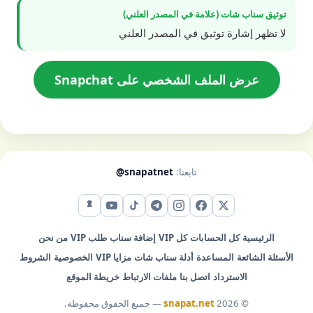
توثيق سناب شات (علامة في المصدر العلني)
لا تظهر إشارة توثيق في المصدر العلني
عرض الملف الشخصي على Snapchat
تابعنا:
@snapatnet
X (تويتر)
فيس بوك
إنستقرام
تيليجرام
تيك توك
يوتيوب
سناب شات
الرئيسية
كل الحسابات
كل VIP
إضافة سناب
طلب VIP
من نحن
الأسئلة الشائعة
المساعدة
أدلة سناب شات
مزايا VIP
الخصوصية
الشروط
الاسترداد
اتصل بنا
ملفات الارتباط
خريطة الموقع
© 2026
snapat.net
— جميع الحقوق محفوظة.