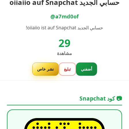
حسابي الجديد oiiaiio auf Snapchat
@a7md0of
حسابي الجديد oiiaiio ist auf Snapchat!
29
مشاهدة
أضفني
تبليغ
نشر خاص
📷 كود Snapchat