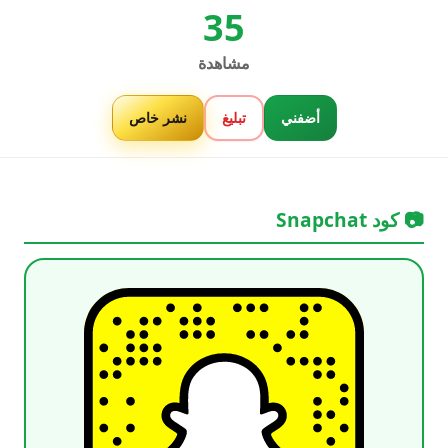
35
مشاهدة
أضفني
تبليغ
نشر خاص
📷 كود Snapchat