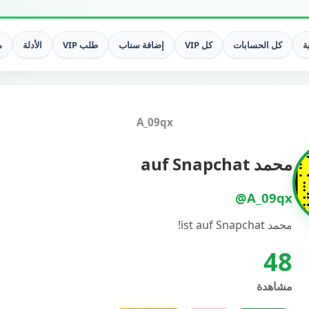
ة
كل الحسابات
كل VIP
إضافة سناب
طلب VIP
الأدلة
م
A_09qx
محمد auf Snapchat
@A_09qx
محمد ist auf Snapchat!
48
مشاهدة