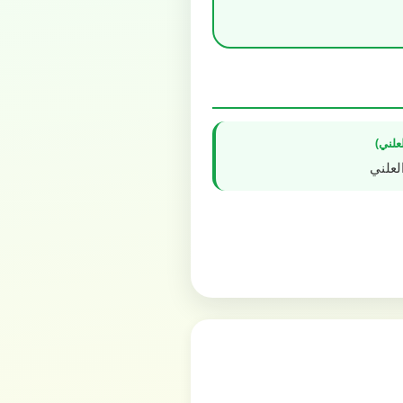
علني)
لعلني