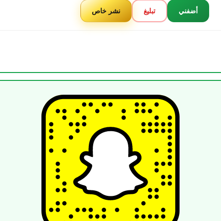
أضفني
تبليغ
نشر خاص