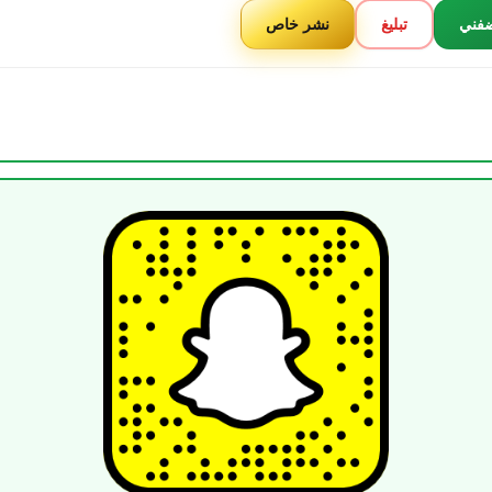
فني
تبليغ
نشر خاص