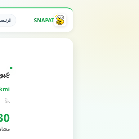
SNAPAT
الرئيسي
عِبود ال
kmi
𓅓
30
مشاه