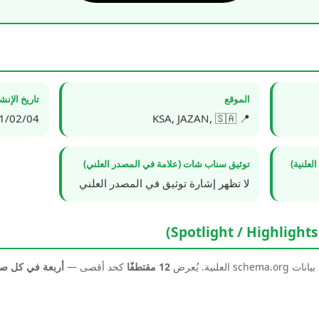
الموقع
تاريخ الإن
2/04 19:53:03
📍 KSA, JAZAN, 🇸🇦
علنية)
توثيق سناب شات (علامة في المصدر العلني)
لا تظهر إشارة توثيق في المصدر العلني
نية. يُعرض
12 مقتطفًا
كحد أقصى —
أربعة في كل 