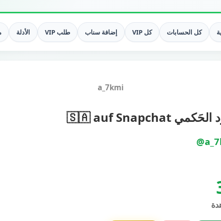
ة
كل الحسابات
كل VIP
إضافة سناب
طلب VIP
الأدلة
م
a_7kmi
حَكمي 🇸🇦 auf Snapchat
@a_7
دة