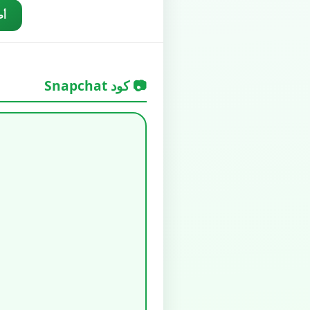
أض
📷 كود Snapchat