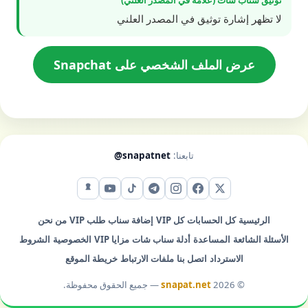
لا تظهر إشارة توثيق في المصدر العلني
عرض الملف الشخصي على Snapchat
تابعنا:
@snapatnet
X (تويتر)
فيس بوك
إنستقرام
تيليجرام
تيك توك
يوتيوب
سناب شات
الرئيسية
كل الحسابات
كل VIP
إضافة سناب
طلب VIP
من نحن
الأسئلة الشائعة
المساعدة
أدلة سناب شات
مزايا VIP
الخصوصية
الشروط
الاسترداد
اتصل بنا
ملفات الارتباط
خريطة الموقع
© 2026
snapat.net
— جميع الحقوق محفوظة.