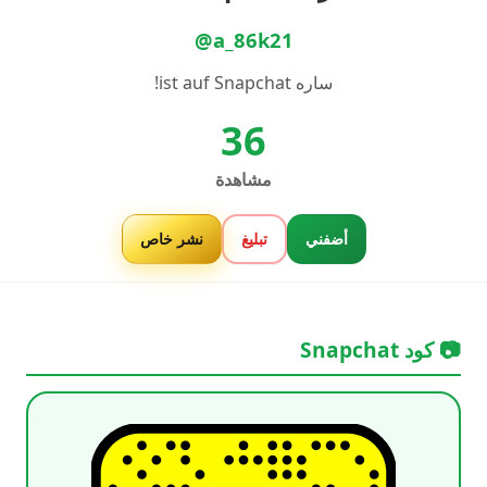
@a_86k21
ساره ist auf Snapchat!
36
مشاهدة
أضفني
تبليغ
نشر خاص
📷 كود Snapchat