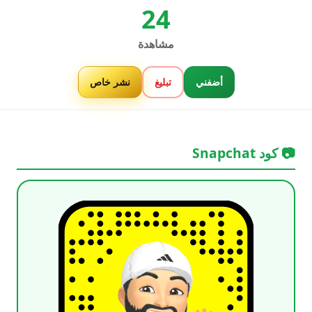
24
مشاهدة
أضفني
تبليغ
نشر خاص
📷 كود Snapchat