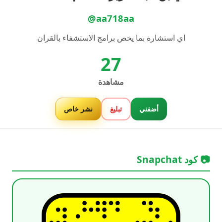
@aa718aa
اي استشارة بما يخص برامج الاستشفاء بالقران
27
مشاهدة
أضفني
تبليغ
نشر خاص
📷 كود Snapchat