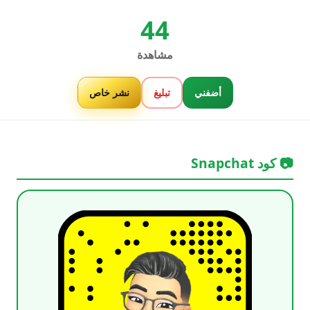
44
مشاهدة
أضفني
تبليغ
نشر خاص
📷 كود Snapchat