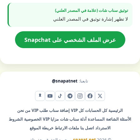
توثيق سناب شات (علامة في المصدر العلني)
لا تظهر إشارة توثيق في المصدر العلني
عرض الملف الشخصي على Snapchat
تابعنا:
@snapatnet
X (تويتر)
فيس بوك
إنستقرام
تيليجرام
تيك توك
يوتيوب
سناب شات
الرئيسية
كل الحسابات
كل VIP
إضافة سناب
طلب VIP
من نحن
الأسئلة الشائعة
المساعدة
أدلة سناب شات
مزايا VIP
الخصوصية
الشروط
الاسترداد
اتصل بنا
ملفات الارتباط
خريطة الموقع
© 2026
snapat.net
— جميع الحقوق محفوظة.