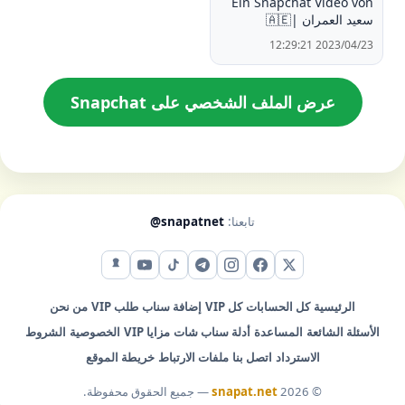
Ein Snapchat Video von
سعيد العمران |🇦🇪
2023/04/23 12:29:21
عرض الملف الشخصي على Snapchat
تابعنا:
@snapatnet
X (تويتر)
فيس بوك
إنستقرام
تيليجرام
تيك توك
يوتيوب
سناب شات
الرئيسية
كل الحسابات
كل VIP
إضافة سناب
طلب VIP
من نحن
الأسئلة الشائعة
المساعدة
أدلة سناب شات
مزايا VIP
الخصوصية
الشروط
الاسترداد
اتصل بنا
ملفات الارتباط
خريطة الموقع
© 2026
snapat.net
— جميع الحقوق محفوظة.