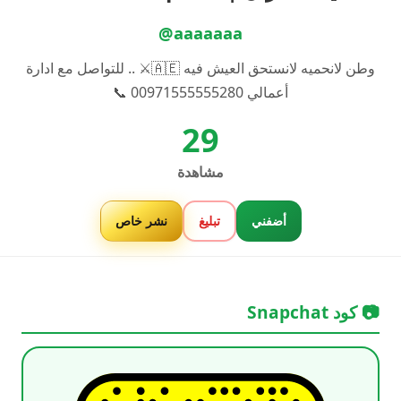
@aaaaaaa
وطن لانحميه لانستحق العيش فيه 🇦🇪⚔️ .. للتواصل مع ادارة
أعمالي 00971555555280 📞
29
مشاهدة
أضفني
تبليغ
نشر خاص
📷 كود Snapchat