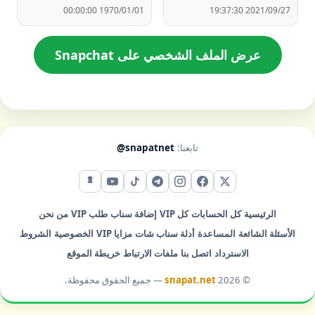
1970/01/01 00:00:00
2021/09/27 19:37:30
عرض الملف الشخصي على Snapchat
تابعنا:
@snapatnet
X (تويتر)
فيس بوك
إنستقرام
تيليجرام
تيك توك
يوتيوب
سناب شات
الرئيسية
كل الحسابات
كل VIP
إضافة سناب
طلب VIP
من نحن
الأسئلة الشائعة
المساعدة
أدلة سناب شات
مزايا VIP
الخصوصية
الشروط
الاسترداد
اتصل بنا
ملفات الارتباط
خريطة الموقع
© 2026
snapat.net
— جميع الحقوق محفوظة.