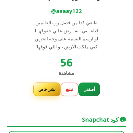
@aaaay122
طبعي كذا من فضل ربِ العالمين
قناعــتي ..تفــرض علـي حقوقهــا
لو ارسم البسمه على وجه الحزين
كني ملكت الارض ، و اللي فوقها'
56
مشاهدة
أضفني
تبليغ
نشر خاص
📷 كود Snapchat