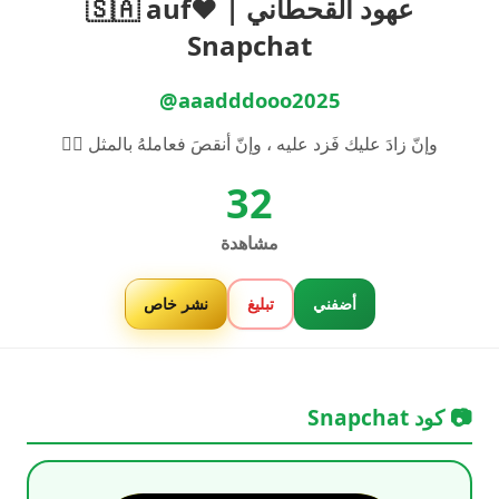
عهود القحطاني | ❤️🇸🇦 auf
Snapchat
@aaadddooo2025
وإنّ زادَ عليك فَزد عليه ، وإنّ أنقصَ فعاملهُ بالمثل 👌🏻
32
مشاهدة
أضفني
تبليغ
نشر خاص
📷 كود Snapchat