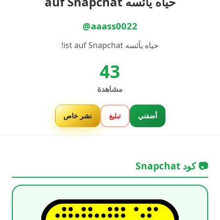
حياه يآئسه auf Snapchat
@aaass0022
حياه يآئسه ist auf Snapchat!
43
مشاهدة
أضفني
تبليغ
نشر خاص
📷 كود Snapchat