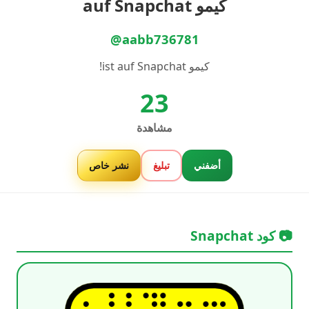
كيمو auf Snapchat
@aabb736781
كيمو ist auf Snapchat!
23
مشاهدة
أضفني
تبليغ
نشر خاص
📷 كود Snapchat