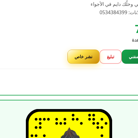
 وخلّك دايم في الأجواء
0534384399
دة
فني
تبليغ
نشر خاص