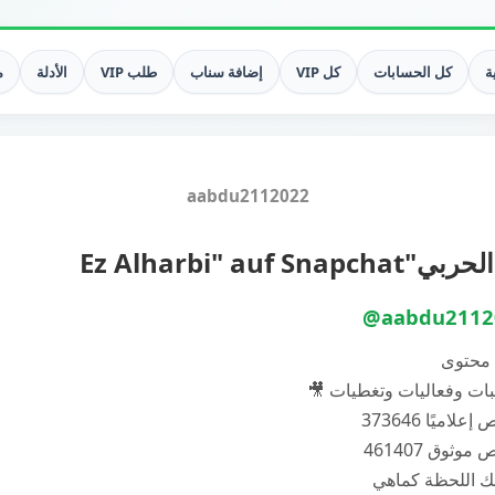
ة
كل الحسابات
كل VIP
إضافة سناب
طلب VIP
الأدلة
م
aabdu2112022
Ez Alharbi" auf Snapchat
@aabdu2112
 محتوى
ات وفعاليات وتغطيات 🎥
علاميًا 373646
موثوق 461407
 اللحظة كماهي