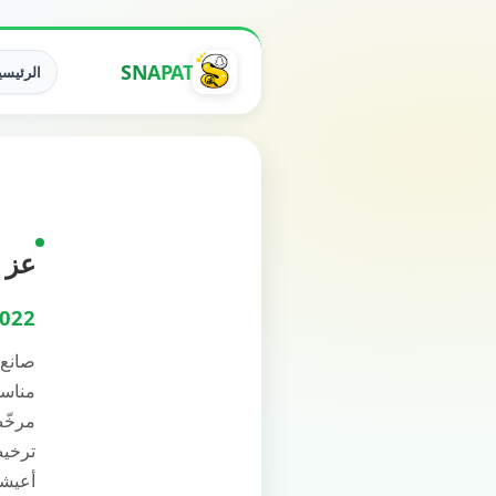
SNAPAT
الرئيسي
عز الحربي"
022
صانع
مناسب
مرخّص إ
ترخيص 
أعيشك