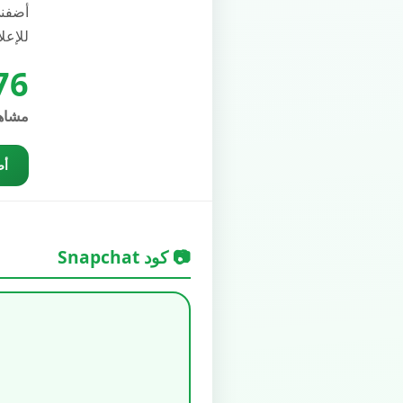
أضفني
للإعلانات: 
76
مشاه
أض
📷 كود Snapchat