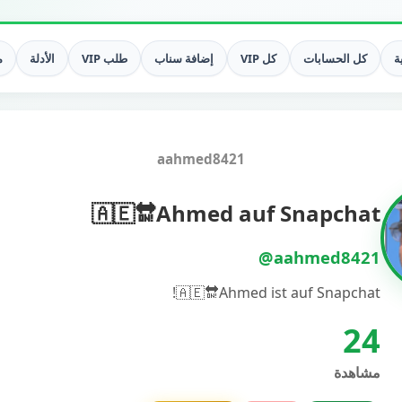
ة
كل الحسابات
كل VIP
إضافة سناب
طلب VIP
الأدلة
م
aahmed8421
🇦🇪🔛Ahmed auf Snapchat
@aahmed8421
🇦🇪🔛Ahmed ist auf Snapchat!
24
مشاهدة