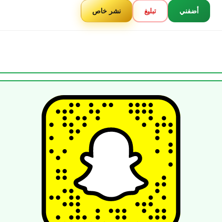
أضفني
تبليغ
نشر خاص