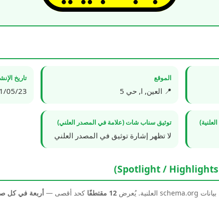
الموقع
تاريخ الإن
📍 العين, ا, حي 5
5/23 03:48:57
علنية)
توثيق سناب شات (علامة في المصدر العلني)
لا تظهر إشارة توثيق في المصدر العلني
نية. يُعرض
12 مقتطفًا
كحد أقصى —
أربعة في كل 