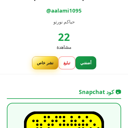
@aalami1095
حياكم نورتو
22
مشاهدة
أضفني
تبليغ
نشر خاص
📷 كود Snapchat