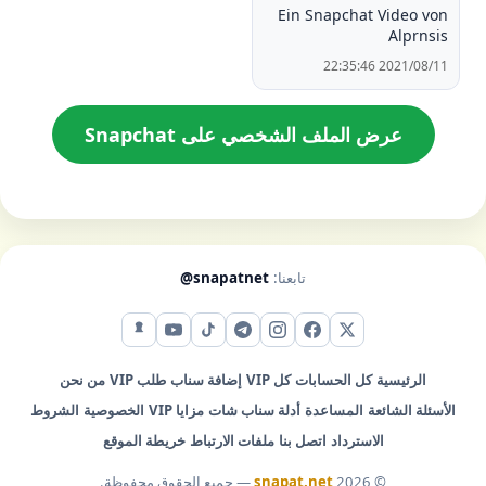
Ein Snapchat Video von
Alprnsis
2021/08/11 22:35:46
عرض الملف الشخصي على Snapchat
تابعنا:
@snapatnet
X (تويتر)
فيس بوك
إنستقرام
تيليجرام
تيك توك
يوتيوب
سناب شات
الرئيسية
كل الحسابات
كل VIP
إضافة سناب
طلب VIP
من نحن
الأسئلة الشائعة
المساعدة
أدلة سناب شات
مزايا VIP
الخصوصية
الشروط
الاسترداد
اتصل بنا
ملفات الارتباط
خريطة الموقع
© 2026
snapat.net
— جميع الحقوق محفوظة.