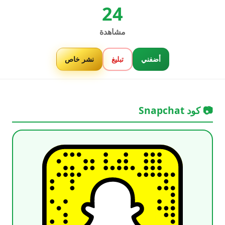
24
مشاهدة
أضفني
تبليغ
نشر خاص
📷 كود Snapchat