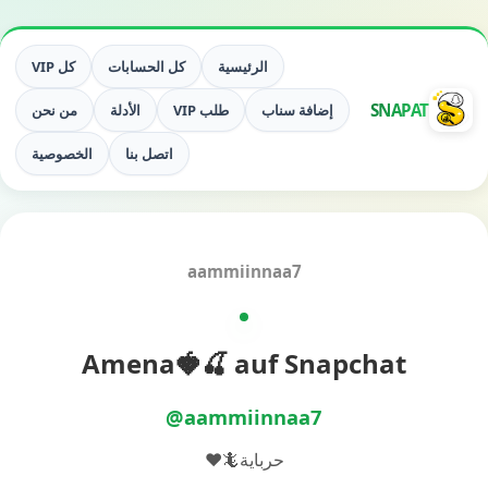
الرئيسية
كل الحسابات
كل VIP
SNAPAT
إضافة سناب
طلب VIP
الأدلة
من نحن
اتصل بنا
الخصوصية
aammiinnaa7
Amena🍓🍒 auf Snapchat
@aammiinnaa7
حرباية🦎❤️