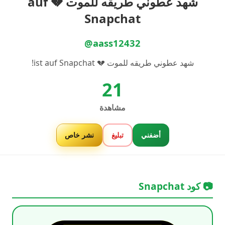
شهد عطوني طريقه للموت 💔 auf
Snapchat
@aass12432
شهد عطوني طريقه للموت 💔 ist auf Snapchat!
21
مشاهدة
أضفني
تبليغ
نشر خاص
📷 كود Snapchat