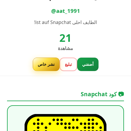
@aat_1991
الطايف احلى ist auf Snapchat!
21
مشاهدة
أضفني
تبليغ
نشر خاص
📷 كود Snapchat