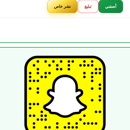
أضفني
تبليغ
نشر خاص