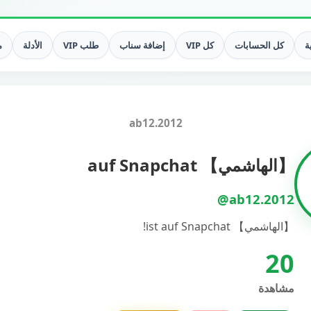
ة
كل الحسابات
كل VIP
إضافة سناب
طلب VIP
الأدلة
م
ab12.2012
【الهاشمي】 auf Snapchat
@ab12.2012
【الهاشمي】 ist auf Snapchat!
20
مشاهدة