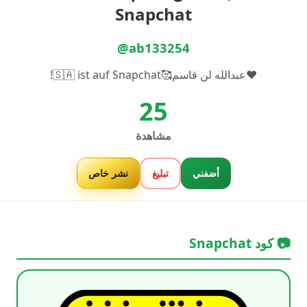
Snapchat
@ab133254
❤عبدالله لن قاسم🥰🇸🇦 ist auf Snapchat!
25
مشاهدة
أضفني
تبليغ
نشر خاص
📷 كود Snapchat