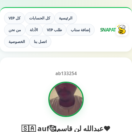
الرئيسية
كل الحسابات
كل VIP
SNAPAT
إضافة سناب
طلب VIP
الأدلة
من نحن
اتصل بنا
الخصوصية
ab133254
❤عبدالله لن قاسم🥰🇸🇦 auf