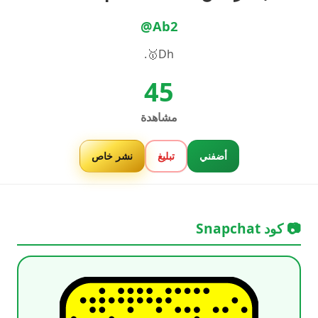
@Ab2
Dh🥇.
45
مشاهدة
أضفني
تبليغ
نشر خاص
📷 كود Snapchat