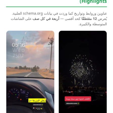
Highlights)
عناوين وروابط وتواريخ كما وردت في بيانات schema.org العلنية.
يُعرض
12 مقتطفًا
كحد أقصى —
أربعة في كل صف
على الشاشات
المتوسطة والكبيرة.