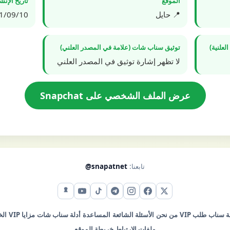
الموقع
تاريخ الإن
📍 حايل
9/10 10:49:00
علنية)
توثيق سناب شات (علامة في المصدر العلني)
لا تظهر إشارة توثيق في المصدر العلني
عرض الملف الشخصي على Snapchat
تابعنا:
@snapatnet
X (تويتر)
فيس بوك
إنستقرام
تيليجرام
تيك توك
يوتيوب
سناب شات
ة سناب
طلب VIP
من نحن
الأسئلة الشائعة
المساعدة
أدلة سناب شات
مزايا VIP
ال
ملفات الارتباط
خريطة الموقع