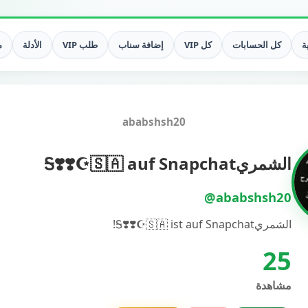
ة
كل الحسابات
كل VIP
إضافة سناب
طلب VIP
الأدلة
م
ababshsh20
الشمريᎦ❣️❣️☪︎🇸🇦 auf Snapchat
@ababshsh20
الشمريᎦ❣️❣️☪︎🇸🇦 ist auf Snapchat!
25
مشاهدة