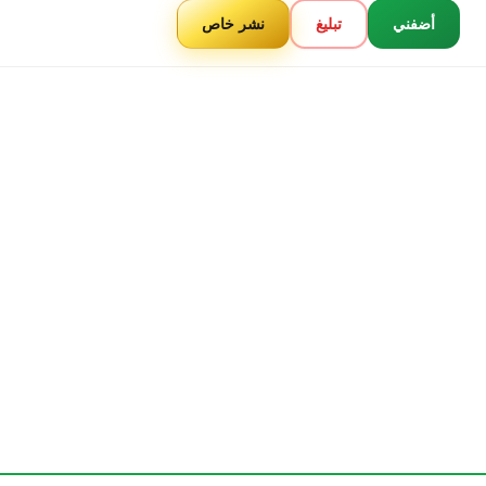
أضفني
تبليغ
نشر خاص