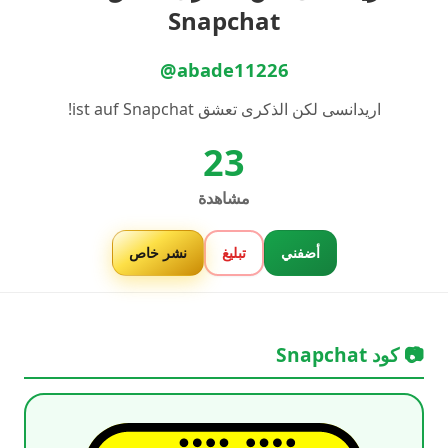
Snapchat
@abade11226
اريدانسى لكن الذكرى تعشق ist auf Snapchat!
23
مشاهدة
أضفني
تبليغ
نشر خاص
📷 كود Snapchat