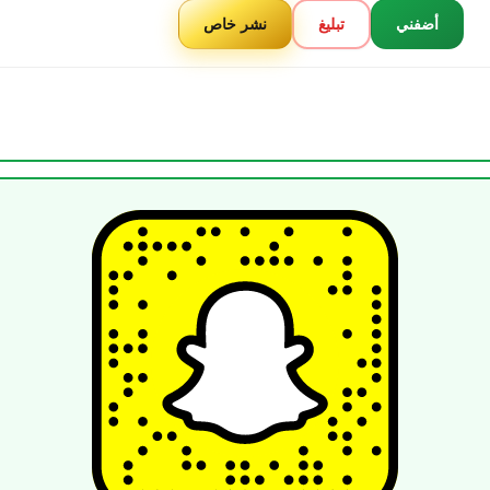
أضفني
تبليغ
نشر خاص