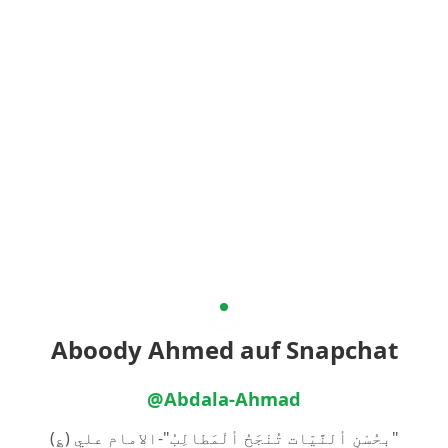
Aboody Ahmed auf Snapchat
@Abdala-Ahmad
"بحُسْنِ ألنَّيّات تُنْجَحُ ألْمَطالِبُ"-الامام علي (؏)