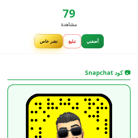
79
مشاهدة
أضفني
تبليغ
نشر خاص
📷 كود Snapchat