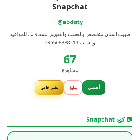
Snapchat
@abdoty
طبيب أسنان متخصص بالعصب والتقويم الشفاف… للمواعيد
واتساب 96568888313+
67
مشاهدة
أضفني
تبليغ
نشر خاص
📷 كود Snapchat