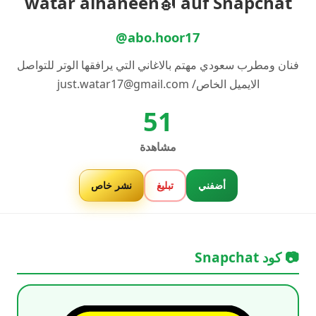
watar alhaneen🎻 auf Snapchat
@abo.hoor17
فنان ومطرب سعودي مهتم بالاغاني التي يرافقها الوتر للتواصل
الايميل الخاص/ just.watar17@gmail.com
51
مشاهدة
أضفني
تبليغ
نشر خاص
📷 كود Snapchat