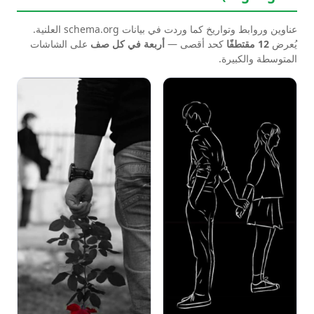
عناوين وروابط وتواريخ كما وردت في بيانات schema.org العلنية.
يُعرض
12 مقتطفًا
كحد أقصى —
أربعة في كل صف
على الشاشات
المتوسطة والكبيرة.