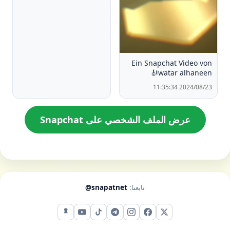
Ein Snapchat Video von
watar alhaneen🎻
2024/08/23 11:35:34
عرض الملف الشخصي على Snapchat
تابعنا:
@snapatnet
X (تويتر)
فيس بوك
إنستقرام
تيليجرام
تيك توك
يوتيوب
سناب شات