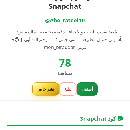
Snapchat
@Abo_rateel10
مُعيد بقسم النبات والأحياء الدقيقة بجامعة الملك سعود |
يأسرني جمال الطبيعة | أمي جنتي 🤍 | رحم الله أبي | 💍R |
تويتر: moh_biraqdar
78
مشاهدة
أضفني
تبليغ
نشر خاص
📷 كود Snapchat