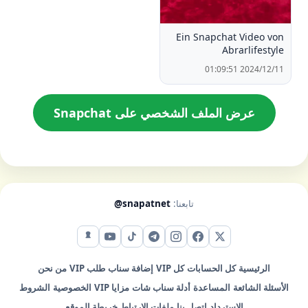
Ein Snapchat Video von
Abrarlifestyle
2024/12/11 01:09:51
عرض الملف الشخصي على Snapchat
تابعنا:
@snapatnet
X (تويتر)
فيس بوك
إنستقرام
تيليجرام
تيك توك
يوتيوب
سناب شات
الرئيسية
كل الحسابات
كل VIP
إضافة سناب
طلب VIP
من نحن
الأسئلة الشائعة
المساعدة
أدلة سناب شات
مزايا VIP
الخصوصية
الشروط
الاسترداد
اتصل بنا
ملفات الارتباط
خريطة الموقع