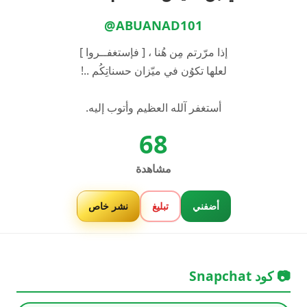
@ABUANAD101
إذا مرّرتم مِن هُنا ، [ فإستغفــروا ]
لعلها تكوُن في ميّزان حسناتِكُم ..!
أستغفر آلله العظيم وأتوب إليه.
68
مشاهدة
أضفني
تبليغ
نشر خاص
📷 كود Snapchat