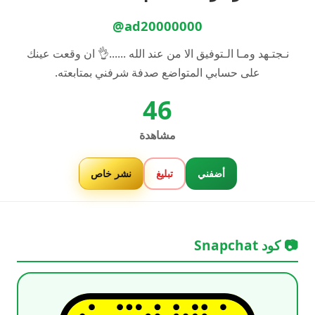
@ad20000000
نـجتـهد ومـا الـتوفيق الا من عند الله ......👌 ان وقعت عينك
على حسابي المتواضع صدفة شرفني بمتابعته.
46
مشاهدة
أضفني
تبليغ
نشر خاص
📷 كود Snapchat