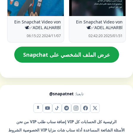
Ein Snapchat Video von
Ein Snapchat Video von
🕊️✅ADEL ALHARBl
🕊️✅ADEL ALHARBl
2024/11/07 06:15:22
2025/01/31 02:42:20
عرض الملف الشخصي على Snapchat
تابعنا:
@snapatnet
X (تويتر)
فيس بوك
إنستقرام
تيليجرام
تيك توك
يوتيوب
سناب شات
الرئيسية
كل الحسابات
كل VIP
إضافة سناب
طلب VIP
من نحن
الأسئلة الشائعة
المساعدة
أدلة سناب شات
مزايا VIP
الخصوصية
الشروط