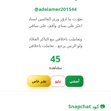
@adelamer201544
تعوّدت ما ادوّر ورى العالمين اسناد
اعنّز على يمناي وآقف على ساقي
وتعاملت باخلاقي مع الناكر الجحّاد
ولو الزمن يرجع .. تعاملت باخلاقي
45
مشاهدة
أضفني
تبليغ
نشر خاص
📷 كود Snapchat